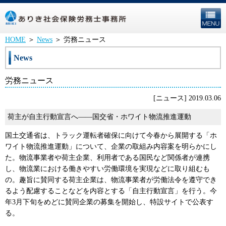
HOME
＞
News
＞
労務ニュース
News
労務ニュース
[ニュース] 2019.03.06
荷主が自主行動宣言へ――国交省・ホワイト物流推進運動
国土交通省は、トラック運転者確保に向けて今春から展開する「ホ
ワイト物流推進運動」について、企業の取組み内容案を明らかにし
た。物流事業者や荷主企業、利用者である国民など関係者が連携
し、物流業における働きやすい労働環境を実現などに取り組むも
の。趣旨に賛同する荷主企業は、物流事業者が労働法令を遵守でき
るよう配慮することなどを内容とする「自主行動宣言」を行う。今
年3月下旬をめどに賛同企業の募集を開始し、特設サイトで公表す
る。